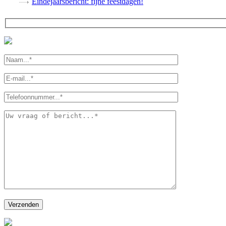
Eindejaarsbericht: fijne feestdagen!
Gelieve dit veld leeg te laten.